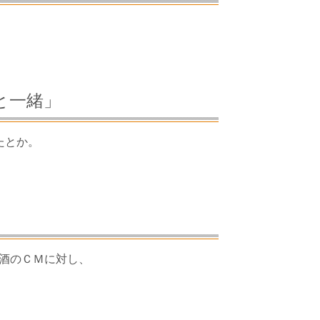
と一緒」
たとか。
酒のＣＭに対し、