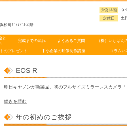
９:
営業時間
土
定休日
松町ﾀﾞｲﾔﾋﾞﾙ２階
金と
完成までの流れ
よくあるご質問
（株）いちばん
ス
トのプレゼント
中小企業の映像制作講座
コラムい
EOS R
昨日キヤノンが新製品、初のフルサイズミラーレスカメラ「E
続きを読む
年の初めのご挨拶