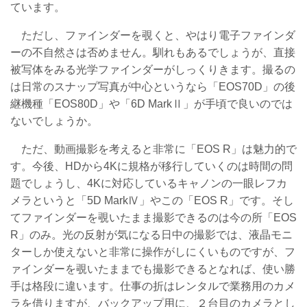
ています。
ただし、ファインダーを覗くと、やはり電子ファインダ
ーの不自然さは否めません。馴れもあるでしょうが、直接
被写体をみる光学ファインダーがしっくりきます。撮るの
は日常のスナップ写真が中心というなら「EOS70D」の後
継機種「EOS80D」や「6D MarkⅡ」が手頃で良いのでは
ないでしょうか。
ただ、動画撮影を考えると非常に「EOS R」は魅力的で
す。今後、HDから4Kに規格が移行していくのは時間の問
題でしょうし、4Kに対応しているキャノンの一眼レフカ
メラというと「5D MarkⅣ」やこの「EOS R」です。そし
てファインダーを覗いたまま撮影できるのは今の所「EOS
R」のみ。光の反射が気になる日中の撮影では、液晶モニ
ターしか使えないと非常に操作がしにくいものですが、フ
ァインダーを覗いたままでも撮影できるとなれば、使い勝
手は格段に違います。仕事の折はレンタルで業務用のカメ
ラを借りますが、バックアップ用に、２台目のカメラとし