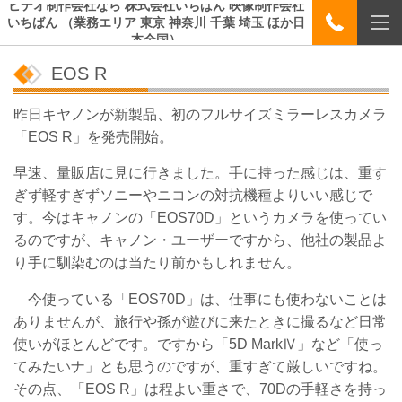
ビデオ制作会社なら 株式会社いちばん 映像制作会社
いちばん （業務エリア 東京 神奈川 千葉 埼玉 ほか日
本全国）
EOS R
昨日キヤノンが新製品、初のフルサイズミラーレスカメラ
「EOS R」を発売開始。
早速、量販店に見に行きました。手に持った感じは、重す
ぎず軽すぎずソニーやニコンの対抗機種よりいい感じで
す。今はキャノンの「EOS70D」というカメラを使ってい
るのですが、キャノン・ユーザーですから、他社の製品よ
り手に馴染むのは当たり前かもしれません。
今使っている「EOS70D」は、仕事にも使わないことは
ありませんが、旅行や孫が遊びに来たときに撮るなど日常
使いがほとんどです。ですから「5D MarkⅣ」など「使っ
てみたいナ」とも思うのですが、重すぎて厳しいですね。
その点、「EOS R」は程よい重さで、70Dの手軽さを持っ