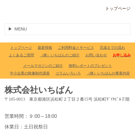
トップページ
MENU
トップページ
最新情報
ご利用料金とサービス
完成までの流れ
よくあるご質問
（株）いちばんのご紹介
お問い合わせ
お申し込み
メールマガジンのご紹介
無料レポートのプレゼント
中小企業の映像制作講座
コラムいろいろ
（株）いちばんの事業内容
株式会社いちばん
〒105-0013 東京都港区浜松町２丁目２番15号 浜松町ﾀﾞｲﾔﾋﾞﾙ２階
営業時間：９:00～18:00
休業日：土日祝祭日